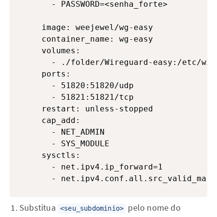
      - PASSWORD=<senha_forte>

    image: weejewel/wg-easy

    container_name: wg-easy

    volumes:

      - ./folder/Wireguard-easy:/etc/wire
    ports:

      - 51820:51820/udp

      - 51821:51821/tcp

    restart: unless-stopped

    cap_add:

      - NET_ADMIN

      - SYS_MODULE

    sysctls:

      - net.ipv4.ip_forward=1

      - net.ipv4.conf.all.src_valid_mark
Substitua
pelo nome do
<seu_subdominio>