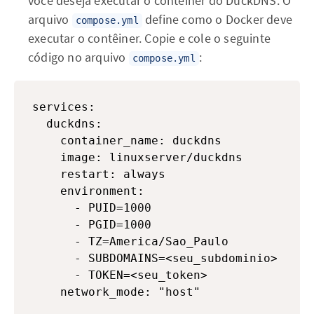
você deseja executar o contêiner do DuckDNS. O
arquivo
define como o Docker deve
compose.yml
executar o contêiner. Copie e cole o seguinte
código no arquivo
:
compose.yml
services:

  duckdns:

    container_name: duckdns

    image: linuxserver/duckdns

    restart: always

    environment:

      - PUID=1000

      - PGID=1000

      - TZ=America/Sao_Paulo

      - SUBDOMAINS=<seu_subdominio>

      - TOKEN=<seu_token>
